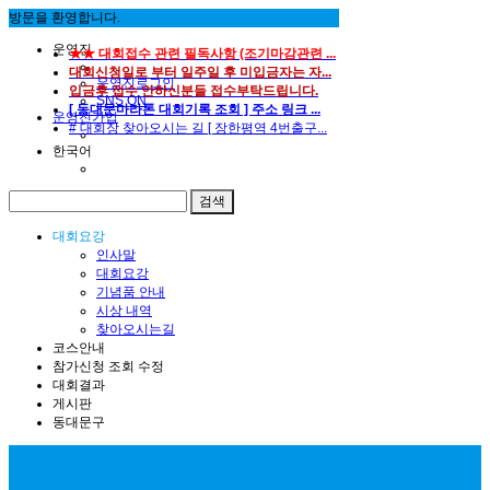
방문을 환영합니다.
운영진
★★ 대회접수 관련 필독사항 (조기마감관련 ...
대회신청일로 부터 일주일 후 미입금자는 자...
운영진로그인
입금후 접수 안하신분들 접수부탁드립니다.
SNS ON
[ 동대문마라톤 대회기록 조회 ] 주소 링크 ...
운영진가입
# 대회장 찾아오시는 길 [ 장한평역 4번출구...
한국어
대회요강
인사말
대회요강
기념품 안내
시상 내역
찾아오시는길
코스안내
참가신청 조회 수정
대회결과
게시판
동대문구