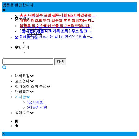
방문을 환영합니다.
★★ 대회접수 관련 필독사항 (조기마감관련 ...
운영진
대회신청일로 부터 일주일 후 미입금자는 자...
입금후 접수 안하신분들 접수부탁드립니다.
운영진로그인
[ 동대문마라톤 대회기록 조회 ] 주소 링크 ...
SNS ON
# 대회장 찾아오시는 길 [ 장한평역 4번출구...
운영진가입
한국어
대회요강
코스안내
참가신청 조회 수정
대회결과
게시판
공지사항
자유게시판
동대문구