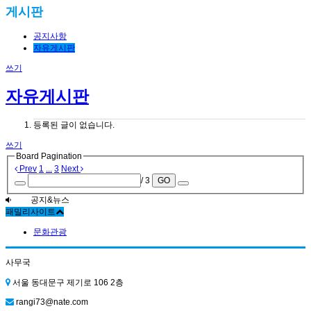
게시판
공지사항
자유게시판
쓰기
자유게시판
등록된 글이 없습니다.
쓰기
Board Pagination
Prev
1
...
3
Next
/ 3
GO
공지&뉴스
패밀리사이트
문화관광
사무국
서울 동대문구 제기로 106 2층
rangi73@nate.com